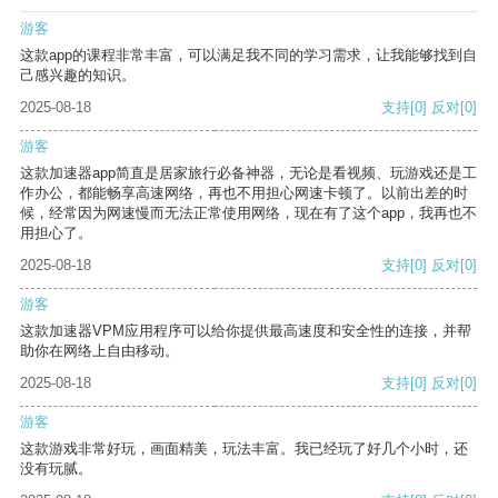
游客
这款app的课程非常丰富，可以满足我不同的学习需求，让我能够找到自
己感兴趣的知识。
2025-08-18
支持
[0]
反对
[0]
游客
这款加速器app简直是居家旅行必备神器，无论是看视频、玩游戏还是工
作办公，都能畅享高速网络，再也不用担心网速卡顿了。以前出差的时
候，经常因为网速慢而无法正常使用网络，现在有了这个app，我再也不
用担心了。
2025-08-18
支持
[0]
反对
[0]
游客
这款加速器VPM应用程序可以给你提供最高速度和安全性的连接，并帮
助你在网络上自由移动。
2025-08-18
支持
[0]
反对
[0]
游客
这款游戏非常好玩，画面精美，玩法丰富。我已经玩了好几个小时，还
没有玩腻。