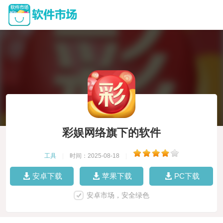
彩娱网络旗下的软件
工具
|
时间：2025-08-18
|
安卓下载
苹果下载
PC下载
安卓市场，安全绿色