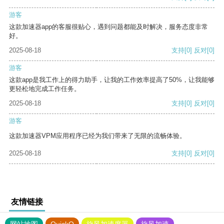
游客
这款加速器app的客服很贴心，遇到问题都能及时解决，服务态度非常
好。
2025-08-18
支持
[0]
反对
[0]
游客
这款app是我工作上的得力助手，让我的工作效率提高了50%，让我能够
更轻松地完成工作任务。
2025-08-18
支持
[0]
反对
[0]
游客
这款加速器VPM应用程序已经为我们带来了无限的流畅体验。
2025-08-18
支持
[0]
反对
[0]
友情链接