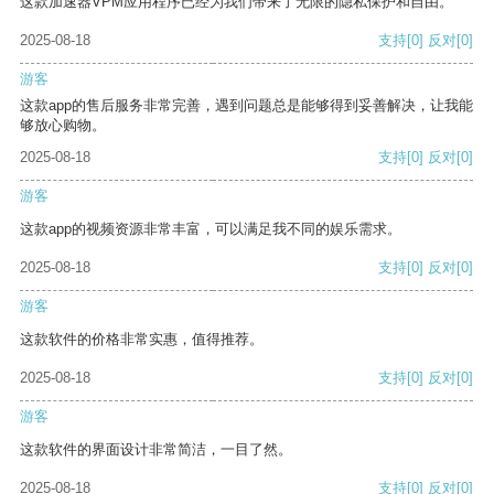
这款加速器VPM应用程序已经为我们带来了无限的隐私保护和自由。
2025-08-18
支持
[0]
反对
[0]
游客
这款app的售后服务非常完善，遇到问题总是能够得到妥善解决，让我能
够放心购物。
2025-08-18
支持
[0]
反对
[0]
游客
这款app的视频资源非常丰富，可以满足我不同的娱乐需求。
2025-08-18
支持
[0]
反对
[0]
游客
这款软件的价格非常实惠，值得推荐。
2025-08-18
支持
[0]
反对
[0]
游客
这款软件的界面设计非常简洁，一目了然。
2025-08-18
支持
[0]
反对
[0]