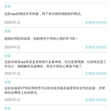
游客
这款app的物流非常快捷，我下单后很快就能收到商品。
2025-07-11
支持
[0]
反对
[0]
游客
超级好用的加速器，妈妈再也不用担心我的学习啦！
2025-07-11
支持
[0]
反对
[0]
游客
这款加速器app简直是居家旅行必备神器，无论是看视频、玩游戏还是工
作办公，都能畅享高速网络，再也不用担心网速卡顿了。
2025-07-11
支持
[0]
反对
[0]
游客
这款加速器VPM应用程序可以给你提供最高速度和安全性的连接，并帮
助你在网络上自由移动。
2025-07-11
支持
[0]
反对
[0]
游客