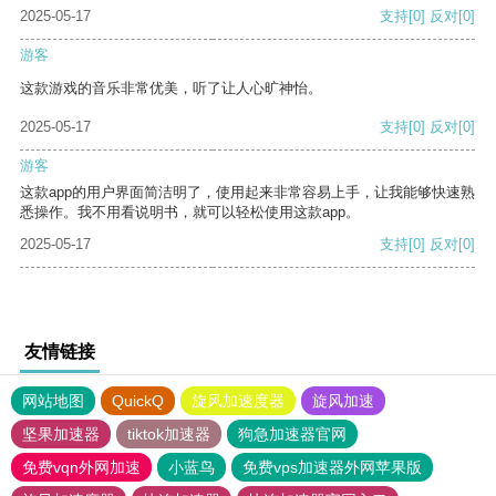
2025-05-17
支持
[0]
反对
[0]
游客
这款游戏的音乐非常优美，听了让人心旷神怡。
2025-05-17
支持
[0]
反对
[0]
游客
这款app的用户界面简洁明了，使用起来非常容易上手，让我能够快速熟
悉操作。我不用看说明书，就可以轻松使用这款app。
2025-05-17
支持
[0]
反对
[0]
友情链接
网站地图
QuickQ
旋风加速度器
旋风加速
坚果加速器
tiktok加速器
狗急加速器官网
免费vqn外网加速
小蓝鸟
免费vps加速器外网苹果版