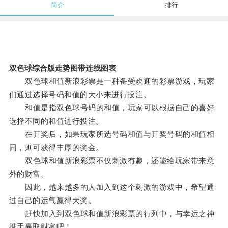
简介
排行
双色球综合版走势图带连线图表
双色球和值新浪彩票是一种备受欢迎的彩票游戏，玩家
们通过选择号码和值的大小来进行投注。
和值是指双色球号码的和值，玩家可以根据自己的喜好
选择不同的和值进行投注。
在开奖后，如果玩家所选号码和值与开奖号码的和值相
同，则可获得丰厚的奖金。
双色球和值新浪彩票不仅刺激有趣，还能给玩家带来意
外的财富。
因此，越来越多的人加入到这个刺激的游戏中，希望通
过自己的运气赢得大奖。
赶快加入到双色球和值新浪彩票的行列中，与幸运之神
携手赢取财富吧！。