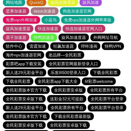
网站地图
QuickQ
旋风加速度器
旋风加速
坚果加速器
tiktok加速器
狗急加速器官网
免费vqn外网加速
小蓝鸟
免费vps加速器外网苹果版
旋风加速度器
快连加速器
快连加速器官网入口
原子加速器
快鸭加速器
旋风加速度器
外网网址导航
软件中心
雷霆加速
狂飙加速器
哔咔漫画
快鸭VPN
海外npv加速器官网
老品牌—全民彩票
彩票吧app下载安装
全民彩票官网最新登录入口
新人送29元彩金平台
乐发III500登录入口
下载全民彩票
下载全民彩票
全民彩票app下载大全
6f彩票welcome
全民彩票版本官方下载
全民彩票安卓版
全民彩票所有平台
全民彩票安卓版下载
送彩金32元可提款
全民彩票平台登录
新人送29元彩金平台
全民彩票所有平台
全民彩票平台登录
全民彩票版本官方下载
下载全民彩票最新版
全民彩票安卓版下载
全民彩票安卓版下载