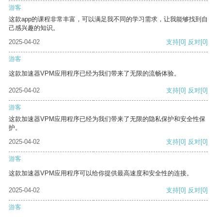
游客
这款app的课程非常丰富，可以满足我不同的学习需求，让我能够找到自
己感兴趣的知识。
2025-04-02
支持
[0]
反对
[0]
游客
这款加速器VPM应用程序已经为我们带来了无限的流畅体验。
2025-04-02
支持
[0]
反对
[0]
游客
这款加速器VPM应用程序已经为我们带来了无限的隐私保护和安全性保
护。
2025-04-02
支持
[0]
反对
[0]
游客
这款加速器VPM应用程序可以给你提供最高速度和安全性的连接。
2025-04-02
支持
[0]
反对
[0]
游客