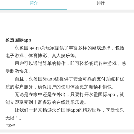
简介
排行
盈透国际app
永盈国际app为玩家提供了丰富多样的游戏选择，包括
电子游戏、体育博彩、真人娱乐等。
用户可以通过简单的操作，即可轻松畅玩各种游戏，感
受刺激快乐。
而且，永盈国际app还提供了安全可靠的支付系统和优
质的客户服务，确保用户的使用体验更加顺畅和愉快。
无论是在家中还是在外出，只要打开永盈国际app，就
能立即享受到丰富多彩的在线娱乐乐趣。
让我们一起来畅游永盈国际app的精彩世界，享受快乐
无限！。
#39#