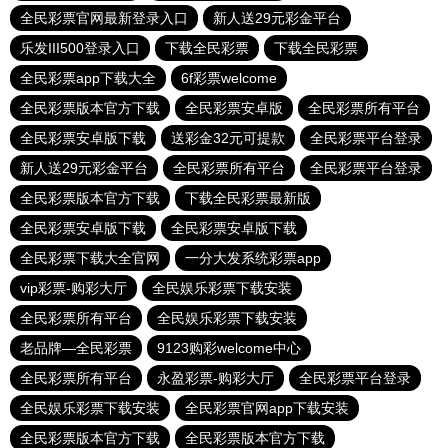
全民彩票官网最新登录入口
新人送29元彩金平台
乐发III500登录入口
下载全民彩票
下载全民彩票
全民彩票app下载大全
6f彩票welcome
全民彩票版本官方下载
全民彩票安卓版
全民彩票所有平台
全民彩票安卓版下载
送彩金32元可提款
全民彩票平台登录
新人送29元彩金平台
全民彩票所有平台
全民彩票平台登录
全民彩票版本官方下载
下载全民彩票最新版
全民彩票安卓版下载
全民彩票安卓版下载
全民彩票下载大全官网
一分大发系统彩票app
vip彩票-购彩大厅
全民娱乐彩票下载安装
全民彩票所有平台
全民娱乐彩票下载安装
老品牌—全民彩票
9123购彩welcome中心
全民彩票所有平台
永盈彩票-购彩大厅
全民彩票平台登录
全民娱乐彩票下载安装
全民彩票官网app下载安装
全民彩票版本官方下载
全民彩票版本官方下载