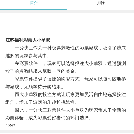
简介
排行
江苏福利彩票大小单双
一分快三作为一种极具刺激性的彩票游戏，吸引了越来
越多的玩家参与其中。
在彩票软件上，玩家可以选择投注大小单双，通过预测
骰子的点数结果来赢取丰厚的奖金。
彩票软件提供了便捷的购彩方式，玩家可以随时随地参
与游戏，无须等待开奖结果。
而大小单双的投注方式让玩家更加灵活自由地选择投注
组合，增加了游戏的乐趣和挑战性。
因此，一分快三彩票软件大小单双为玩家带来了全新的
彩票体验，成为彩票爱好者们的热门选择。
#39#