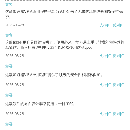
游客
这款加速器VPM应用程序已经为我们带来了无限的流畅体验和安全性保
护。
2025-06-28
支持
[0]
反对
[0]
游客
这款app的用户界面简洁明了，使用起来非常容易上手，让我能够快速熟
悉操作。我不用看说明书，就可以轻松使用这款app。
2025-06-28
支持
[0]
反对
[0]
游客
这款加速器VPM应用程序提供了顶级的安全性和隐私保护。
2025-06-28
支持
[0]
反对
[0]
游客
这款软件的界面设计非常简洁，一目了然。
2025-06-28
支持
[0]
反对
[0]
游客