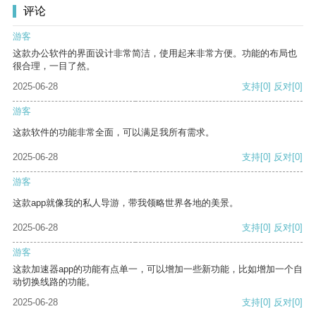
评论
游客
这款办公软件的界面设计非常简洁，使用起来非常方便。功能的布局也
很合理，一目了然。
2025-06-28
支持
[0]
反对
[0]
游客
这款软件的功能非常全面，可以满足我所有需求。
2025-06-28
支持
[0]
反对
[0]
游客
这款app就像我的私人导游，带我领略世界各地的美景。
2025-06-28
支持
[0]
反对
[0]
游客
这款加速器app的功能有点单一，可以增加一些新功能，比如增加一个自
动切换线路的功能。
2025-06-28
支持
[0]
反对
[0]