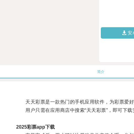
安
简介
天天彩票是一款热门的手机应用软件，为彩票爱好
用户只需在应用商店中搜索“天天彩票”，即可下载
2025彩票app下载