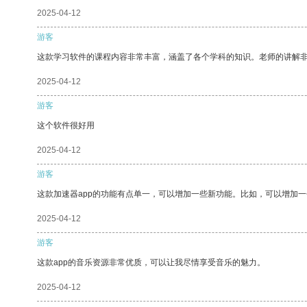
2025-04-12
游客
这款学习软件的课程内容非常丰富，涵盖了各个学科的知识。老师的讲解
2025-04-12
游客
这个软件很好用
2025-04-12
游客
这款加速器app的功能有点单一，可以增加一些新功能。比如，可以增加
2025-04-12
游客
这款app的音乐资源非常优质，可以让我尽情享受音乐的魅力。
2025-04-12