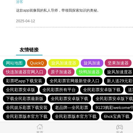
游客
这款app就像我的私人导师，带领我探索知识的奥秘。
2025-04-12
友情链接
网站地图
QuickQ
旋风加速度器
旋风加速
坚果加速器
快连加速器官网入口
原子加速器
快鸭加速器
旋风加速度器
彩票吧app下载安装
全民彩票官网最新登录入口
新人送29元
全民彩票安卓版
全民彩票所有平台
全民彩票安卓版下载
送
下载全民彩票最新版
全民彩票安卓版下载
全民彩票安卓版下载
全民娱乐彩票下载安装
老品牌—全民彩票
9123购彩welcome
全民彩票版本官方下载
全民彩票版本官方下载
6hck宝典下载
首页
安卓