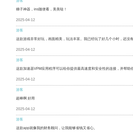
游客
梯子神器，ins随便看，美美哒！
2025-04-12
游客
这款游戏非常好玩，画面精美，玩法丰富。我已经玩了好几个小时，还没
2025-04-12
游客
这款加速器VPM应用程序可以给你提供最高速度和安全性的连接，并帮助
2025-04-12
游客
超棒啊 好用
2025-04-12
游客
这款app就像我的财务顾问，让我能够省钱又省心。