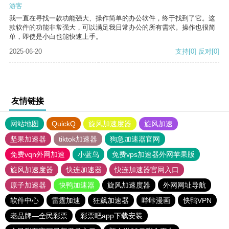
游客
我一直在寻找一款功能强大、操作简单的办公软件，终于找到了它。这
款软件的功能非常强大，可以满足我日常办公的所有需求。操作也很简
单，即使是小白也能快速上手。
2025-06-20
支持
[0]
反对
[0]
友情链接
网站地图
QuickQ
旋风加速度器
旋风加速
坚果加速器
tiktok加速器
狗急加速器官网
免费vqn外网加速
小蓝鸟
免费vps加速器外网苹果版
旋风加速度器
快连加速器
快连加速器官网入口
原子加速器
快鸭加速器
旋风加速度器
外网网址导航
软件中心
雷霆加速
狂飙加速器
哔咔漫画
快鸭VPN
老品牌—全民彩票
彩票吧app下载安装