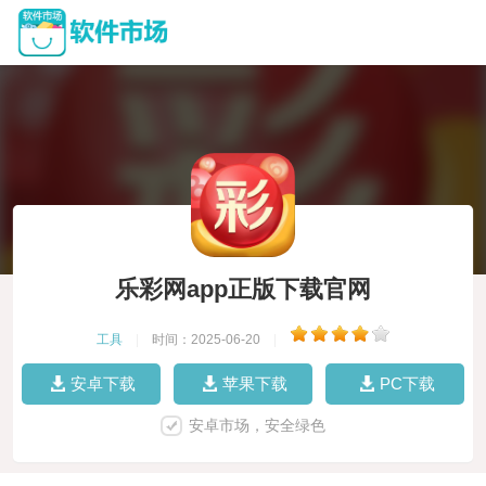
乐彩网app正版下载官网
工具
|
时间：2025-06-20
|
安卓下载
苹果下载
PC下载
安卓市场，安全绿色