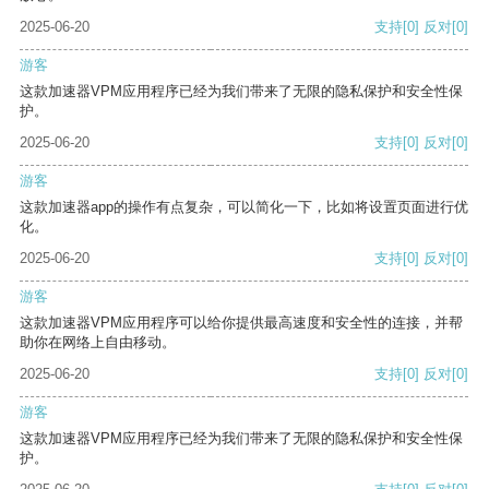
2025-06-20
支持
[0]
反对
[0]
游客
这款加速器VPM应用程序已经为我们带来了无限的隐私保护和安全性保
护。
2025-06-20
支持
[0]
反对
[0]
游客
这款加速器app的操作有点复杂，可以简化一下，比如将设置页面进行优
化。
2025-06-20
支持
[0]
反对
[0]
游客
这款加速器VPM应用程序可以给你提供最高速度和安全性的连接，并帮
助你在网络上自由移动。
2025-06-20
支持
[0]
反对
[0]
游客
这款加速器VPM应用程序已经为我们带来了无限的隐私保护和安全性保
护。