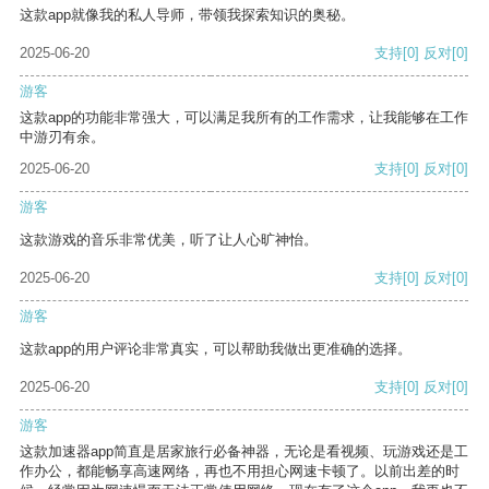
这款app就像我的私人导师，带领我探索知识的奥秘。
2025-06-20
支持
[0]
反对
[0]
游客
这款app的功能非常强大，可以满足我所有的工作需求，让我能够在工作
中游刃有余。
2025-06-20
支持
[0]
反对
[0]
游客
这款游戏的音乐非常优美，听了让人心旷神怡。
2025-06-20
支持
[0]
反对
[0]
游客
这款app的用户评论非常真实，可以帮助我做出更准确的选择。
2025-06-20
支持
[0]
反对
[0]
游客
这款加速器app简直是居家旅行必备神器，无论是看视频、玩游戏还是工
作办公，都能畅享高速网络，再也不用担心网速卡顿了。以前出差的时