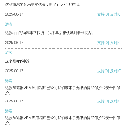
这款游戏的音乐非常优美，听了让人心旷神怡。
2025-06-17
支持
[0]
反对
[0]
游客
这款app的物流非常快捷，我下单后很快就能收到商品。
2025-06-17
支持
[0]
反对
[0]
游客
这个是app神器
2025-06-17
支持
[0]
反对
[0]
游客
这款加速器VPM应用程序已经为我们带来了无限的隐私保护和安全性保
护。
2025-06-17
支持
[0]
反对
[0]
游客
这款加速器VPM应用程序已经为我们带来了无限的隐私保护和安全性保
护。