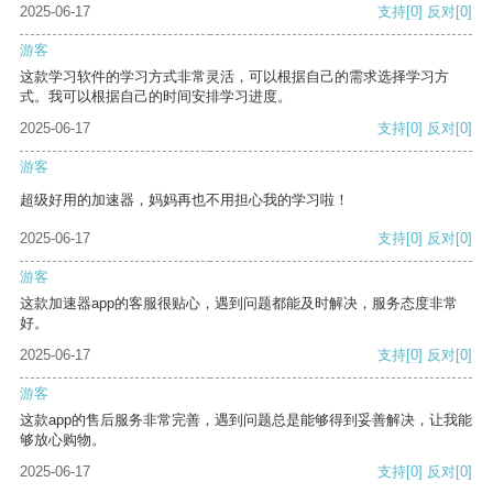
2025-06-17
支持
[0]
反对
[0]
游客
这款学习软件的学习方式非常灵活，可以根据自己的需求选择学习方
式。我可以根据自己的时间安排学习进度。
2025-06-17
支持
[0]
反对
[0]
游客
超级好用的加速器，妈妈再也不用担心我的学习啦！
2025-06-17
支持
[0]
反对
[0]
游客
这款加速器app的客服很贴心，遇到问题都能及时解决，服务态度非常
好。
2025-06-17
支持
[0]
反对
[0]
游客
这款app的售后服务非常完善，遇到问题总是能够得到妥善解决，让我能
够放心购物。
2025-06-17
支持
[0]
反对
[0]