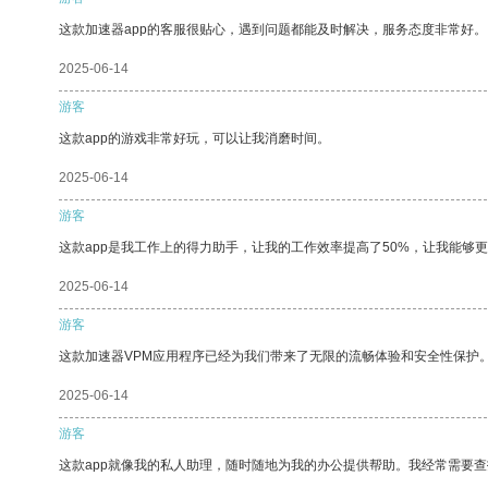
这款加速器app的客服很贴心，遇到问题都能及时解决，服务态度非常好。
2025-06-14
游客
这款app的游戏非常好玩，可以让我消磨时间。
2025-06-14
游客
这款app是我工作上的得力助手，让我的工作效率提高了50%，让我能够
2025-06-14
游客
这款加速器VPM应用程序已经为我们带来了无限的流畅体验和安全性保护
2025-06-14
游客
这款app就像我的私人助理，随时随地为我的办公提供帮助。我经常需要查