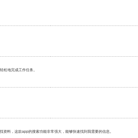
更轻松地完成工作任务。
。
找资料，这款app的搜索功能非常强大，能够快速找到我需要的信息。