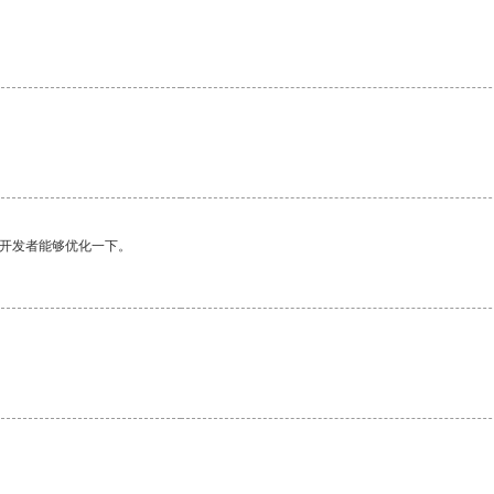
望开发者能够优化一下。