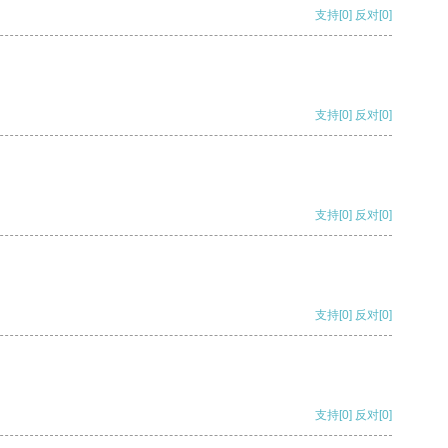
支持
[0]
反对
[0]
支持
[0]
反对
[0]
支持
[0]
反对
[0]
支持
[0]
反对
[0]
支持
[0]
反对
[0]