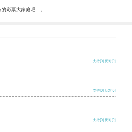
心的彩票大家庭吧！。
支持
[0]
反对
[0]
支持
[0]
反对
[0]
支持
[0]
反对
[0]