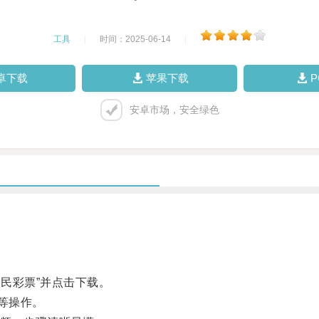
工具
|
时间：2025-06-14
|
卓下载
苹果下载
安卓市场，安全绿色
民彩票”并点击下载。
等操作。