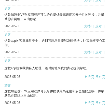
2025-05-05
支持
[0]
反对
[0]
游客
这款加速器VPM应用程序可以给你提供最高速度和安全性的连接，并帮
助你在网络上自由移动。
2025-05-05
支持
[0]
反对
[0]
游客
这款app的客服非常专业，遇到问题总是能够及时解决，让我能够安心工
作。
2025-05-05
支持
[0]
反对
[0]
游客
这款app就像我的私人助理，随时随地为我的办公提供帮助。
2025-05-05
支持
[0]
反对
[0]
游客
这款加速器VPM应用程序可以给你提供最高速度和安全性的连接，并帮
助你在网络上自由移动。
2025-05-05
支持
[0]
反对
[0]