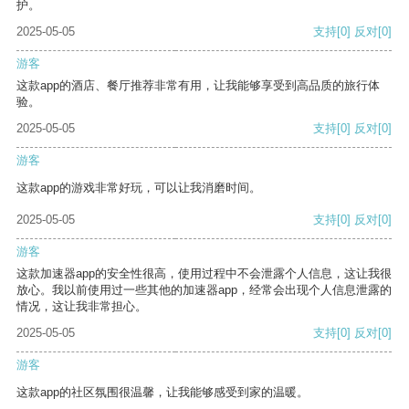
护。
2025-05-05
支持
[0]
反对
[0]
游客
这款app的酒店、餐厅推荐非常有用，让我能够享受到高品质的旅行体
验。
2025-05-05
支持
[0]
反对
[0]
游客
这款app的游戏非常好玩，可以让我消磨时间。
2025-05-05
支持
[0]
反对
[0]
游客
这款加速器app的安全性很高，使用过程中不会泄露个人信息，这让我很
放心。我以前使用过一些其他的加速器app，经常会出现个人信息泄露的
情况，这让我非常担心。
2025-05-05
支持
[0]
反对
[0]
游客
这款app的社区氛围很温馨，让我能够感受到家的温暖。