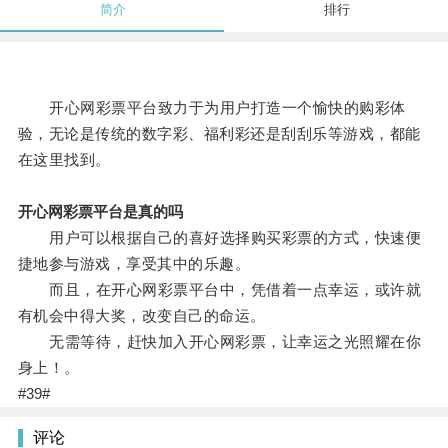
简介
排行
开心网彩票平台致力于为用户打造一个愉快的购彩体
验，无论是传统的数字彩、福利彩还是刮刮乐等游戏，都能
在这里找到。
开心网彩票平台是真的吗
用户可以根据自己的喜好选择购买彩票的方式，快速便
捷地参与游戏，享受其中的乐趣。
而且，在开心网彩票平台中，凭借着一点幸运，或许就
有机会中得大奖，改变自己的命运。
无需等待，赶快加入开心网彩票，让幸运之光照耀在你
身上！。
#39#
评论