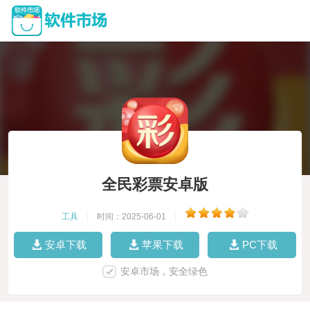
全民彩票安卓版
工具
|
时间：2025-06-01
|
安卓下载
苹果下载
PC下载
安卓市场，安全绿色