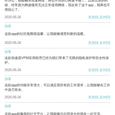
作办公，都能畅享高速网络，再也不用担心网速卡顿了。以前出差的时
候，经常因为网速慢而无法正常使用网络，现在有了这个app，我再也不
用担心了。
2025-05-26
支持
[0]
反对
[0]
游客
这款app的社区氛围很温馨，让我能够感受到家的温暖。
2025-05-26
支持
[0]
反对
[0]
游客
这款加速器VPM应用程序已经为我们带来了无限的隐私保护和安全性保
护。
2025-05-26
支持
[0]
反对
[0]
游客
这款app的功能非常强大，可以满足我所有的工作需求，让我能够在工作
中游刃有余。
2025-05-26
支持
[0]
反对
[0]
游客
这款app就像我的社交平台，让我能够与志同道合的朋友一起交流。