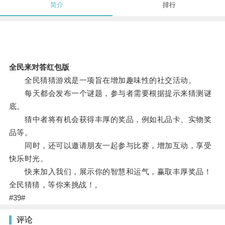
简介
排行
全民来对答红包版
全民猜猜游戏是一项旨在增加趣味性的社交活动。
每天都会发布一个谜题，参与者需要根据提示来猜测谜
底。
猜中者将有机会获得丰厚的奖品，例如礼品卡、实物奖
品等。
同时，还可以邀请朋友一起参与比赛，增加互动，享受
快乐时光。
快来加入我们，展示你的智慧和运气，赢取丰厚奖品！
全民猜猜，等你来挑战！。
#39#
评论