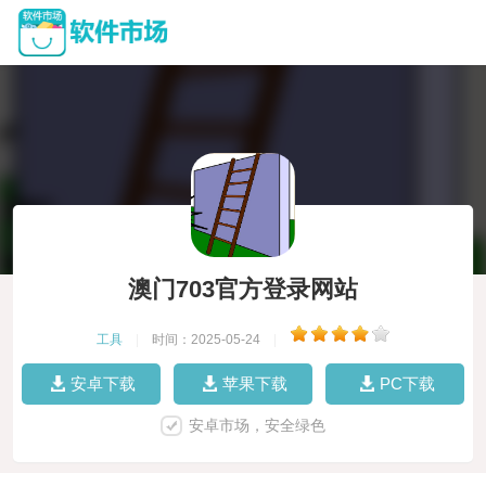
澳门703官方登录网站
工具
|
时间：2025-05-24
|
安卓下载
苹果下载
PC下载
安卓市场，安全绿色