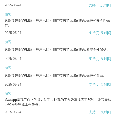
2025-05-24
支持
[0]
反对
[0]
游客
这款加速器VPM应用程序已经为我们带来了无限的隐私保护和安全性保
护。
2025-05-24
支持
[0]
反对
[0]
游客
这款加速器VPM应用程序已经为我们带来了无限的隐私和安全性保护。
2025-05-24
支持
[0]
反对
[0]
游客
这款加速器VPM应用程序已经为我们带来了无限的隐私保护和自由。
2025-05-24
支持
[0]
反对
[0]
游客
这款app是我工作上的得力助手，让我的工作效率提高了50%，让我能够
更轻松地完成工作任务。
2025-05-24
支持
[0]
反对
[0]