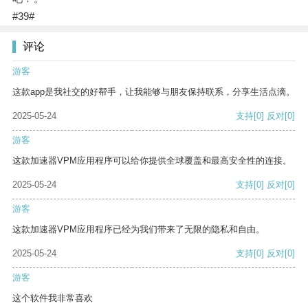
#39#
评论
游客
这款app是我社交的好帮手，让我能够与朋友保持联系，分享生活点滴。
2025-05-24
支持
[0]
反对
[0]
游客
这款加速器VPM应用程序可以给你提供全球覆盖和最高安全性的连接。
2025-05-24
支持
[0]
反对
[0]
游客
这款加速器VPM应用程序已经为我们带来了无限的隐私和自由。
2025-05-24
支持
[0]
反对
[0]
游客
这个软件我非常喜欢