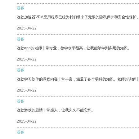
游客
这款加速器VPM应用程序已经为我们带来了无限的隐私保护和安全性保护
2025-04-22
游客
这款app的老师非常专业，教学水平很高，让我能够学到实用的知识。
2025-04-22
游客
这款学习软件的课程内容非常丰富，涵盖了各个学科的知识。老师的讲解
2025-04-22
游客
这款游戏的剧情非常感人，让我久久不能忘怀。
2025-04-22
游客