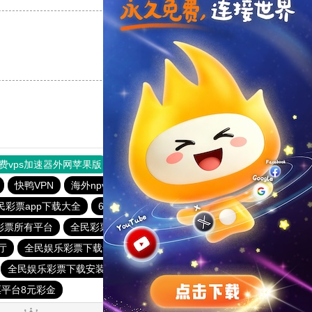
支持
[0]
反对
[0]
费vps加速器外网苹果版
旋风加速度器
快连加速器
快鸭VPN
海外npv加速器官网
老品牌—全民彩票
民彩票app下载大全
6f彩票welcome
全民彩票版本官方下载
彩票所有平台
全民彩票平台登录
全民彩票版本官方下载
厅
全民娱乐彩票下载安装
全民彩票所有平台
全民娱乐彩票下载安装
全民彩票官网app下载安装
票平台8元彩金