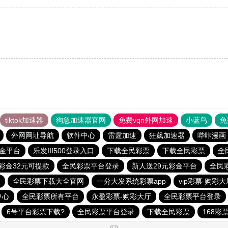
tiktok加速器
狗急加速器官网
免费vqn外网加速
小蓝鸟
免
外网网址导航
软件中心
雷霆加速
狂飙加速器
哔咔漫画
彩金平台
乐发III500登录入口
下载全民彩票
下载全民彩票
全
彩金32元可提款
全民彩票平台登录
新人送29元彩金平台
全民
全民彩票下载大全官网
一分大发系统彩票app
vip彩票-购彩大
中心
全民彩票所有平台
永盈彩票-购彩大厅
全民彩票平台登录
6号平台彩票下载?
全民彩票平台登录
下载全民彩票
168彩