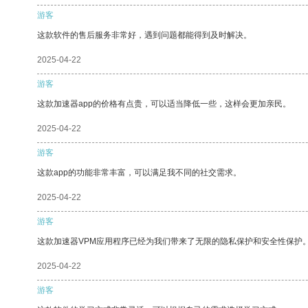
游客
这款软件的售后服务非常好，遇到问题都能得到及时解决。
2025-04-22
游客
这款加速器app的价格有点贵，可以适当降低一些，这样会更加亲民。
2025-04-22
游客
这款app的功能非常丰富，可以满足我不同的社交需求。
2025-04-22
游客
这款加速器VPM应用程序已经为我们带来了无限的隐私保护和安全性保护
2025-04-22
游客