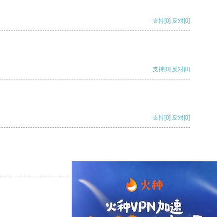
支持
[0]
反对
[0]
支持
[0]
反对
[0]
支持
[0]
反对
[0]
支持
[0]
反对
[0]
支持
[0]
反对
[0]