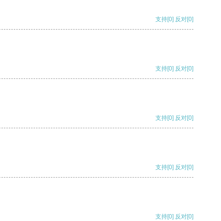
支持
[0]
反对
[0]
支持
[0]
反对
[0]
支持
[0]
反对
[0]
支持
[0]
反对
[0]
支持
[0]
反对
[0]