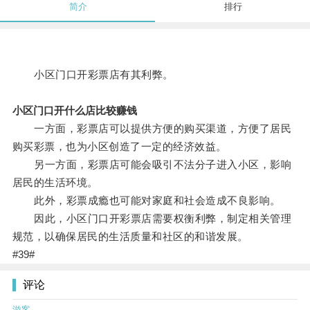
简介
排行
小区门口开彩票店有其利弊。
小区门口开什么店比较赚钱
一方面，彩票店可以提供方便的购买渠道，方便了居民
购买彩票，也为小区创造了一定的经济效益。
另一方面，彩票店可能会吸引不法分子进入小区，影响
居民的生活环境。
此外，彩票成瘾也可能对家庭和社会造成不良影响。
因此，小区门口开彩票店需要权衡利弊，制定相关管理
规范，以确保居民的生活质量和社区的和谐发展。
#39#
评论
游客