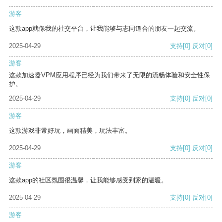
游客
这款app就像我的社交平台，让我能够与志同道合的朋友一起交流。
2025-04-29
支持
[0]
反对
[0]
游客
这款加速器VPM应用程序已经为我们带来了无限的流畅体验和安全性保
护。
2025-04-29
支持
[0]
反对
[0]
游客
这款游戏非常好玩，画面精美，玩法丰富。
2025-04-29
支持
[0]
反对
[0]
游客
这款app的社区氛围很温馨，让我能够感受到家的温暖。
2025-04-29
支持
[0]
反对
[0]
游客