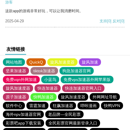
游客
这款app的游戏非常好玩，可以让我消磨时间。
2025-04-29
支持
[0]
反对
[0]
友情链接
网站地图
QuickQ
旋风加速度器
旋风加速
坚果加速器
tiktok加速器
狗急加速器官网
免费vqn外网加速
小蓝鸟
免费vps加速器外网苹果版
旋风加速度器
快连加速器
快连加速器官网入口
原子加速器
快鸭加速器
旋风加速度器
外网网址导航
软件中心
雷霆加速
狂飙加速器
哔咔漫画
快鸭VPN
海外npv加速器官网
老品牌—全民彩票
彩票吧app下载安装
全民彩票官网最新登录入口