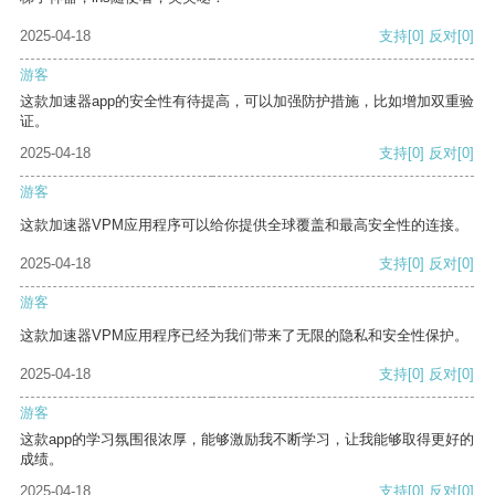
2025-04-18
支持
[0]
反对
[0]
游客
这款加速器app的安全性有待提高，可以加强防护措施，比如增加双重验
证。
2025-04-18
支持
[0]
反对
[0]
游客
这款加速器VPM应用程序可以给你提供全球覆盖和最高安全性的连接。
2025-04-18
支持
[0]
反对
[0]
游客
这款加速器VPM应用程序已经为我们带来了无限的隐私和安全性保护。
2025-04-18
支持
[0]
反对
[0]
游客
这款app的学习氛围很浓厚，能够激励我不断学习，让我能够取得更好的
成绩。
2025-04-18
支持
[0]
反对
[0]