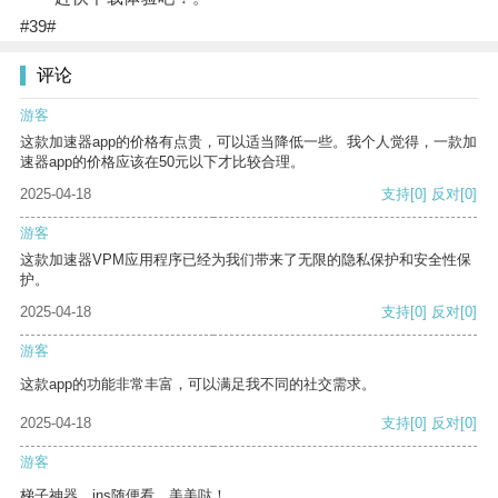
#39#
评论
游客
这款加速器app的价格有点贵，可以适当降低一些。我个人觉得，一款加
速器app的价格应该在50元以下才比较合理。
2025-04-18
支持
[0]
反对
[0]
游客
这款加速器VPM应用程序已经为我们带来了无限的隐私保护和安全性保
护。
2025-04-18
支持
[0]
反对
[0]
游客
这款app的功能非常丰富，可以满足我不同的社交需求。
2025-04-18
支持
[0]
反对
[0]
游客
梯子神器，ins随便看，美美哒！