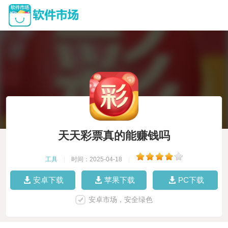
天天彩票真的能赚钱吗
工具
|
时间：2025-04-18
|
安卓下载
苹果下载
PC下载
安卓市场，安全绿色