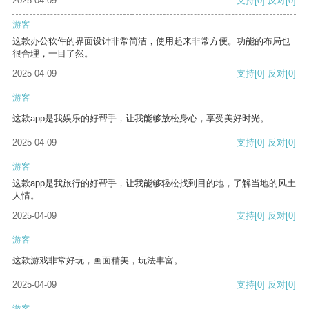
2025-04-09
支持
[0]
反对
[0]
游客
这款办公软件的界面设计非常简洁，使用起来非常方便。功能的布局也
很合理，一目了然。
2025-04-09
支持
[0]
反对
[0]
游客
这款app是我娱乐的好帮手，让我能够放松身心，享受美好时光。
2025-04-09
支持
[0]
反对
[0]
游客
这款app是我旅行的好帮手，让我能够轻松找到目的地，了解当地的风土
人情。
2025-04-09
支持
[0]
反对
[0]
游客
这款游戏非常好玩，画面精美，玩法丰富。
2025-04-09
支持
[0]
反对
[0]
游客