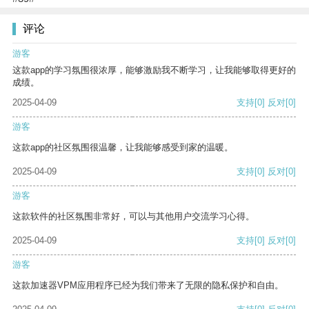
评论
游客
这款app的学习氛围很浓厚，能够激励我不断学习，让我能够取得更好的
成绩。
2025-04-09
支持
[0]
反对
[0]
游客
这款app的社区氛围很温馨，让我能够感受到家的温暖。
2025-04-09
支持
[0]
反对
[0]
游客
这款软件的社区氛围非常好，可以与其他用户交流学习心得。
2025-04-09
支持
[0]
反对
[0]
游客
这款加速器VPM应用程序已经为我们带来了无限的隐私保护和自由。