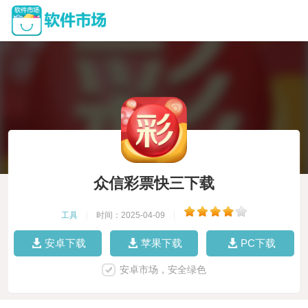
众信彩票快三下载
工具
|
时间：2025-04-09
|
安卓下载
苹果下载
PC下载
安卓市场，安全绿色