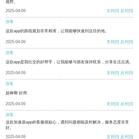
视野。
2025-04-09
支持
[0]
反对
[0]
游客
这款app的路线规划非常精准，让我能够快速到达目的地。
2025-04-09
支持
[0]
反对
[0]
游客
这款app是我社交的好帮手，让我能够与朋友保持联系，分享生活点滴。
2025-04-09
支持
[0]
反对
[0]
游客
超棒啊 好用
2025-04-09
支持
[0]
反对
[0]
游客
这款加速器app的客服很贴心，遇到问题都能及时解决，服务态度非常
好。
2025-04-09
支持
[0]
反对
[0]