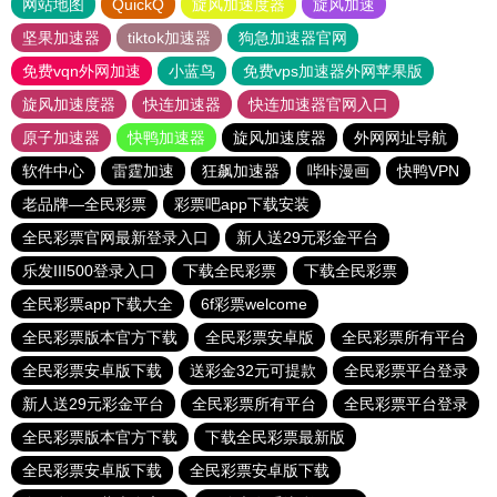
网站地图
QuickQ
旋风加速度器
旋风加速
坚果加速器
tiktok加速器
狗急加速器官网
免费vqn外网加速
小蓝鸟
免费vps加速器外网苹果版
旋风加速度器
快连加速器
快连加速器官网入口
原子加速器
快鸭加速器
旋风加速度器
外网网址导航
软件中心
雷霆加速
狂飙加速器
哔咔漫画
快鸭VPN
老品牌—全民彩票
彩票吧app下载安装
全民彩票官网最新登录入口
新人送29元彩金平台
乐发III500登录入口
下载全民彩票
下载全民彩票
全民彩票app下载大全
6f彩票welcome
全民彩票版本官方下载
全民彩票安卓版
全民彩票所有平台
全民彩票安卓版下载
送彩金32元可提款
全民彩票平台登录
新人送29元彩金平台
全民彩票所有平台
全民彩票平台登录
全民彩票版本官方下载
下载全民彩票最新版
全民彩票安卓版下载
全民彩票安卓版下载