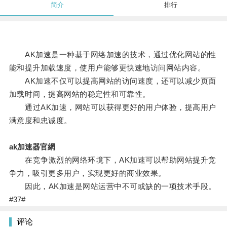
简介
排行
AK加速是一种基于网络加速的技术，通过优化网站的性
能和提升加载速度，使用户能够更快速地访问网站内容。
AK加速不仅可以提高网站的访问速度，还可以减少页面
加载时间，提高网站的稳定性和可靠性。
通过AK加速，网站可以获得更好的用户体验，提高用户
满意度和忠诚度。
ak加速器官網
在竞争激烈的网络环境下，AK加速可以帮助网站提升竞
争力，吸引更多用户，实现更好的商业效果。
因此，AK加速是网站运营中不可或缺的一项技术手段。
#37#
评论