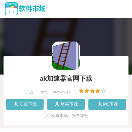
ak加速器官网下载
工具
|
时间：2025-09-12
|
安卓下载
苹果下载
PC下载
安卓市场，安全绿色