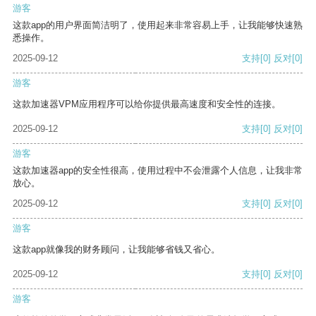
游客
这款app的用户界面简洁明了，使用起来非常容易上手，让我能够快速熟
悉操作。
2025-09-12
支持
[0]
反对
[0]
游客
这款加速器VPM应用程序可以给你提供最高速度和安全性的连接。
2025-09-12
支持
[0]
反对
[0]
游客
这款加速器app的安全性很高，使用过程中不会泄露个人信息，让我非常
放心。
2025-09-12
支持
[0]
反对
[0]
游客
这款app就像我的财务顾问，让我能够省钱又省心。
2025-09-12
支持
[0]
反对
[0]
游客