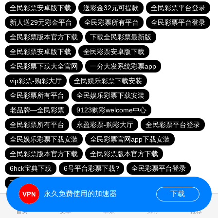
全民彩票安卓版下载
送彩金32元可提款
全民彩票平台登录
新人送29元彩金平台
全民彩票所有平台
全民彩票平台登录
全民彩票版本官方下载
下载全民彩票最新版
全民彩票安卓版下载
全民彩票安卓版下载
全民彩票下载大全官网
一分大发系统彩票app
vip彩票-购彩大厅
全民娱乐彩票下载安装
全民彩票所有平台
全民娱乐彩票下载安装
老品牌—全民彩票
9123购彩welcome中心
全民彩票所有平台
永盈彩票-购彩大厅
全民彩票平台登录
全民娱乐彩票下载安装
全民彩票官网app下载安装
全民彩票版本官方下载
全民彩票版本官方下载
6hck宝典下载
6号平台彩票下载?
全民彩票平台登录
下载全民彩票
168彩票平台8元彩金
永久免费使用的加速器
下载
0.022471s
首页
安卓
苹果
排行
推荐