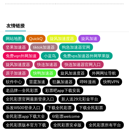
友情链接
网站地图
QuickQ
旋风加速度器
旋风加速
坚果加速器
tiktok加速器
狗急加速器官网
免费vqn外网加速
小蓝鸟
免费vps加速器外网苹果版
旋风加速度器
快连加速器
快连加速器官网入口
原子加速器
快鸭加速器
旋风加速度器
外网网址导航
软件中心
雷霆加速
狂飙加速器
哔咔漫画
快鸭VPN
老品牌—全民彩票
彩票吧app下载安装
全民彩票官网最新登录入口
新人送29元彩金平台
乐发III500登录入口
下载全民彩票
下载全民彩票
全民彩票app下载大全
6f彩票welcome
全民彩票版本官方下载
全民彩票安卓版
全民彩票所有平台