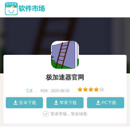
极加速器官网
工具
|
时间：2025-08-30
|
安卓下载
苹果下载
PC下载
安卓市场，安全绿色