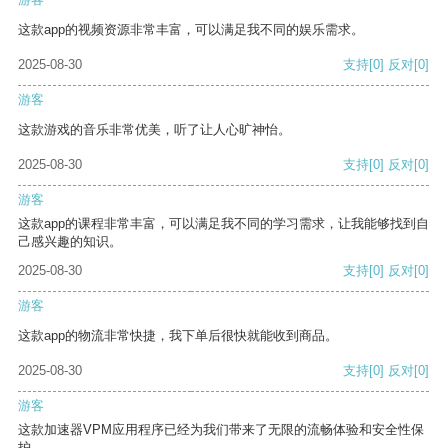
这款app的视频资源非常丰富，可以满足我不同的娱乐需求。
2025-08-30
支持
[0]
反对
[0]
游客
这款游戏的音乐非常优美，听了让人心旷神怡。
2025-08-30
支持
[0]
反对
[0]
游客
这款app的课程非常丰富，可以满足我不同的学习需求，让我能够找到自
己感兴趣的知识。
2025-08-30
支持
[0]
反对
[0]
游客
这款app的物流非常快捷，我下单后很快就能收到商品。
2025-08-30
支持
[0]
反对
[0]
游客
这款加速器VPM应用程序已经为我们带来了无限的流畅体验和安全性保
护。