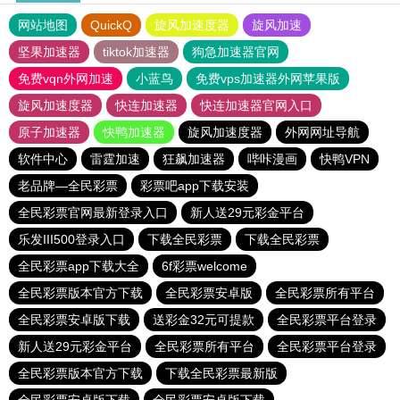
网站地图
QuickQ
旋风加速度器
旋风加速
坚果加速器
tiktok加速器
狗急加速器官网
免费vqn外网加速
小蓝鸟
免费vps加速器外网苹果版
旋风加速度器
快连加速器
快连加速器官网入口
原子加速器
快鸭加速器
旋风加速度器
外网网址导航
软件中心
雷霆加速
狂飙加速器
哔咔漫画
快鸭VPN
老品牌—全民彩票
彩票吧app下载安装
全民彩票官网最新登录入口
新人送29元彩金平台
乐发III500登录入口
下载全民彩票
下载全民彩票
全民彩票app下载大全
6f彩票welcome
全民彩票版本官方下载
全民彩票安卓版
全民彩票所有平台
全民彩票安卓版下载
送彩金32元可提款
全民彩票平台登录
新人送29元彩金平台
全民彩票所有平台
全民彩票平台登录
全民彩票版本官方下载
下载全民彩票最新版