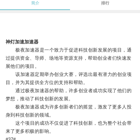
简介
排行
神灯加速加速器
极夜加速器是一个致力于促进科技创新发展的项目，通
过提供资金、导师、场地等资源支持，帮助创业者们快速发
展他们的项目。
该加速器定期举办创业大赛，评选出最有潜力的创业项
目，并为其提供全方位的支持和帮助。
通过极夜加速器的帮助，许多创业者成功实现了他们的
梦想，推动了科技创新的发展。
极夜加速器成为许多创新者们的摇篮，激发了更多人投
身到科技创新的领域。
这个项目的成功不仅促进了科技创新，也为整个社会带
来了更多积极的影响。
#37#