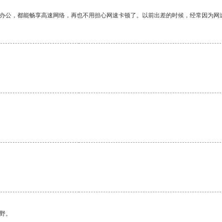
作办公，都能畅享高速网络，再也不用担心网速卡顿了。以前出差的时候，经常因为网
。
野。