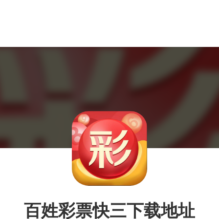
百姓彩票快三下载地址