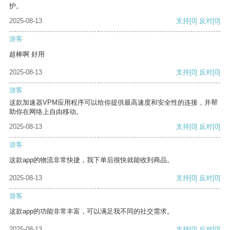
护。
2025-08-13
支持
[0]
反对
[0]
游客
超棒啊 好用
2025-08-13
支持
[0]
反对
[0]
游客
这款加速器VPM应用程序可以给你提供最高速度和安全性的连接，并帮
助你在网络上自由移动。
2025-08-13
支持
[0]
反对
[0]
游客
这款app的物流非常快捷，我下单后很快就能收到商品。
2025-08-13
支持
[0]
反对
[0]
游客
这款app的功能非常丰富，可以满足我不同的社交需求。
2025-08-13
支持
[0]
反对
[0]