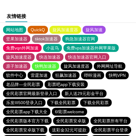
友情链接
网站地图
QuickQ
旋风加速度器
旋风加速
坚果加速器
tiktok加速器
狗急加速器官网
免费vqn外网加速
小蓝鸟
免费vps加速器外网苹果版
旋风加速度器
快连加速器
快连加速器官网入口
原子加速器
快鸭加速器
旋风加速度器
外网网址导航
软件中心
雷霆加速
狂飙加速器
哔咔漫画
快鸭VPN
老品牌—全民彩票
彩票吧app下载安装
全民彩票官网最新登录入口
新人送29元彩金平台
乐发III500登录入口
下载全民彩票
下载全民彩票
全民彩票app下载大全
6f彩票welcome
全民彩票版本官方下载
全民彩票安卓版
全民彩票所有平台
全民彩票安卓版下载
送彩金32元可提款
全民彩票平台登录