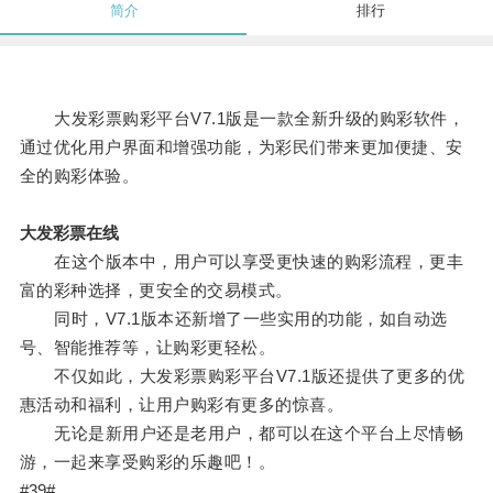
简介
排行
大发彩票购彩平台V7.1版是一款全新升级的购彩软件，
通过优化用户界面和增强功能，为彩民们带来更加便捷、安
全的购彩体验。
大发彩票在线
在这个版本中，用户可以享受更快速的购彩流程，更丰
富的彩种选择，更安全的交易模式。
同时，V7.1版本还新增了一些实用的功能，如自动选
号、智能推荐等，让购彩更轻松。
不仅如此，大发彩票购彩平台V7.1版还提供了更多的优
惠活动和福利，让用户购彩有更多的惊喜。
无论是新用户还是老用户，都可以在这个平台上尽情畅
游，一起来享受购彩的乐趣吧！。
#39#