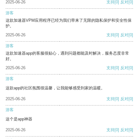
2025-06-26
支持
[0]
反对
[0]
游客
这款加速器VPM应用程序已经为我们带来了无限的隐私保护和安全性保
护。
2025-06-26
支持
[0]
反对
[0]
游客
这款加速器app的客服很贴心，遇到问题都能及时解决，服务态度非常
好。
2025-06-26
支持
[0]
反对
[0]
游客
这款app的社区氛围很温馨，让我能够感受到家的温暖。
2025-06-26
支持
[0]
反对
[0]
游客
这个是app神器
2025-06-26
支持
[0]
反对
[0]