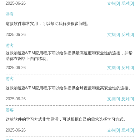
2025-06-26
支持
[0]
反对
[0]
游客
这款软件非常实用，可以帮助我解决很多问题。
2025-06-26
支持
[0]
反对
[0]
游客
这款加速器VPM应用程序可以给你提供最高速度和安全性的连接，并帮
助你在网络上自由移动。
2025-06-26
支持
[0]
反对
[0]
游客
这款加速器VPM应用程序可以给你提供全球覆盖和最高安全性的连接。
2025-06-26
支持
[0]
反对
[0]
游客
这款软件的学习方式非常灵活，可以根据自己的需求选择学习方式。
2025-06-26
支持
[0]
反对
[0]