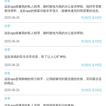
游客
这款app就像我的私人助理，随时随地为我的办公提供帮助。我经常需要
查找资料，这款app的搜索功能非常强大，能够快速找到我需要的信息。
2025-06-26
支持
[0]
反对
[0]
游客
这款app就像我的私人助理，随时随地为我的办公提供帮助。
2025-06-26
支持
[0]
反对
[0]
游客
这款游戏的音乐非常优美，听了让人心旷神怡。
2025-06-26
支持
[0]
反对
[0]
游客
这款app是我购物的得力助手，让我能够找到最优惠的价格，买到最合适
的商品。
2025-06-26
支持
[0]
反对
[0]
游客
这款app就像我的私人导师，带领我探索知识的奥秘。