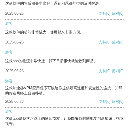
这款软件的售后服务非常好，遇到问题都能得到及时解决。
2025-06-26
支持
[0]
反对
[0]
游客
这款软件的功能非常强大，使用起来非常方便。
2025-06-26
支持
[0]
反对
[0]
游客
这款app的物流非常快捷，我下单后很快就能收到商品。
2025-06-26
支持
[0]
反对
[0]
游客
这款加速器VPM应用程序可以给你提供最高速度和安全性的连接，并帮
助你在网络上自由移动。
2025-06-26
支持
[0]
反对
[0]
游客
这款app是我学习路上的良师益友，让我能够随时随地学习新知识，拓宽
视野。