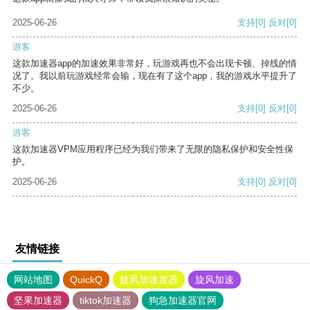
2025-06-26
支持
[0]
反对
[0]
游客
这款加速器app的加速效果非常好，玩游戏再也不会出现卡顿、掉线的情
况了。我以前玩游戏经常会输，现在有了这个app，我的游戏水平提升了
不少。
2025-06-26
支持
[0]
反对
[0]
游客
这款加速器VPM应用程序已经为我们带来了无限的隐私保护和安全性保
护。
2025-06-26
支持
[0]
反对
[0]
友情链接
网站地图
QuickQ
旋风加速度器
旋风加速
坚果加速器
tiktok加速器
狗急加速器官网