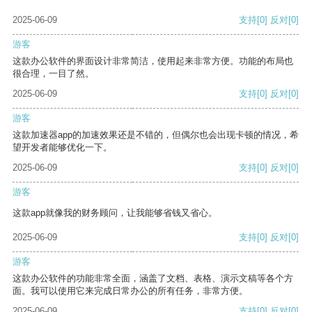
2025-06-09
支持
[0]
反对
[0]
游客
这款办公软件的界面设计非常简洁，使用起来非常方便。功能的布局也
很合理，一目了然。
2025-06-09
支持
[0]
反对
[0]
游客
这款加速器app的加速效果还是不错的，但偶尔也会出现卡顿的情况，希
望开发者能够优化一下。
2025-06-09
支持
[0]
反对
[0]
游客
这款app就像我的财务顾问，让我能够省钱又省心。
2025-06-09
支持
[0]
反对
[0]
游客
这款办公软件的功能非常全面，涵盖了文档、表格、演示文稿等各个方
面。我可以使用它来完成日常办公的所有任务，非常方便。
2025-06-09
支持
[0]
反对
[0]