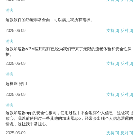
游客
这款软件的功能非常全面，可以满足我所有需求。
2025-06-09
支持
[0]
反对
[0]
游客
这款加速器VPM应用程序已经为我们带来了无限的流畅体验和安全性保
护。
2025-06-09
支持
[0]
反对
[0]
游客
超棒啊 好用
2025-06-09
支持
[0]
反对
[0]
游客
这款加速器app的安全性很高，使用过程中不会泄露个人信息，这让我很
放心。我以前使用过一些其他的加速器app，经常会出现个人信息泄露的
情况，这让我非常担心。
2025-06-09
支持
[0]
反对
[0]