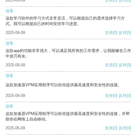
2025-06-09
支持
[0]
反对
[0]
游客
这款学习软件的学习方式非常灵活，可以根据自己的需求选择学习方
式。我可以根据自己的时间安排学习进度。
2025-06-09
支持
[0]
反对
[0]
游客
这款app的功能非常强大，可以满足我所有的工作需求，让我能够在工作
中游刃有余。
2025-06-09
支持
[0]
反对
[0]
游客
这款加速器VPM应用程序可以给你提供最高速度和安全性的连接。
2025-06-09
支持
[0]
反对
[0]
游客
这款加速器VPM应用程序可以给你提供最高速度和安全性的连接，并帮
助你在网络上自由移动。
2025-06-09
支持
[0]
反对
[0]