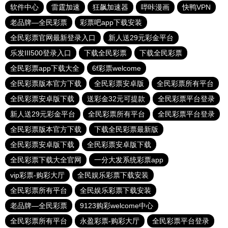
软件中心
雷霆加速
狂飙加速器
哔咔漫画
快鸭VPN
老品牌—全民彩票
彩票吧app下载安装
全民彩票官网最新登录入口
新人送29元彩金平台
乐发III500登录入口
下载全民彩票
下载全民彩票
全民彩票app下载大全
6f彩票welcome
全民彩票版本官方下载
全民彩票安卓版
全民彩票所有平台
全民彩票安卓版下载
送彩金32元可提款
全民彩票平台登录
新人送29元彩金平台
全民彩票所有平台
全民彩票平台登录
全民彩票版本官方下载
下载全民彩票最新版
全民彩票安卓版下载
全民彩票安卓版下载
全民彩票下载大全官网
一分大发系统彩票app
vip彩票-购彩大厅
全民娱乐彩票下载安装
全民彩票所有平台
全民娱乐彩票下载安装
老品牌—全民彩票
9123购彩welcome中心
全民彩票所有平台
永盈彩票-购彩大厅
全民彩票平台登录