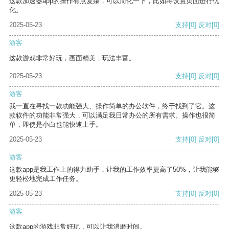
这款加速器app的操作有点复杂，可以简化一下，比如将设置页面进行优
化。
2025-05-23
支持
[0]
反对
[0]
游客
这款游戏非常好玩，画面精美，玩法丰富。
2025-05-23
支持
[0]
反对
[0]
游客
我一直在寻找一款功能强大、操作简单的办公软件，终于找到了它。这
款软件的功能非常强大，可以满足我日常办公的所有需求。操作也很简
单，即使是小白也能快速上手。
2025-05-23
支持
[0]
反对
[0]
游客
这款app是我工作上的得力助手，让我的工作效率提高了50%，让我能够
更轻松地完成工作任务。
2025-05-23
支持
[0]
反对
[0]
游客
这款app的游戏非常好玩，可以让我消磨时间。