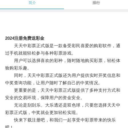
简介
排行
2024注册免费送彩金
天天中彩票正式版是一款备受彩民喜爱的购彩软件，通
过手机就能轻松参与各种彩票游戏。
用户可以选择喜欢的彩种，随时随地购买彩票，轻松体
验购彩乐趣。
同时，天天中彩票正式版还为用户提供实时开奖信息和
中奖查询功能，让用户随时了解自己的中奖情况。
更重要的是，天天中彩票正式版提供了多种支付方式和
安全的交易环境，保障用户的资金安全。
无论是刮刮乐、大乐透还是双色球，只要您选择天天中
彩票正式版，中奖就会更加轻松实现。
快来下载注册吧，和我们一起享受中彩票带来的快乐
吧！。