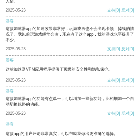
人情。
2025-05-23
支持
[0]
反对
[0]
游客
这款加速器app的加速效果非常好，玩游戏再也不会出现卡顿、掉线的情
况了。我以前玩游戏经常会输，现在有了这个app，我的游戏水平提升了
不少。
2025-05-23
支持
[0]
反对
[0]
游客
这款加速器VPM应用程序提供了顶级的安全性和隐私保护。
2025-05-23
支持
[0]
反对
[0]
游客
这款加速器app的功能有点单一，可以增加一些新功能，比如增加一个自
动切换线路的功能。
2025-05-23
支持
[0]
反对
[0]
游客
这款app的用户评论非常真实，可以帮助我做出更准确的选择。