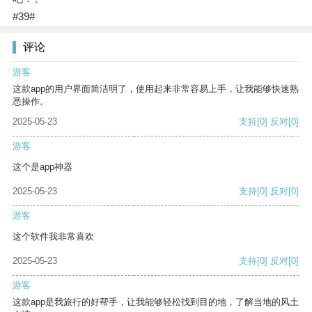
#39#
评论
游客
这款app的用户界面简洁明了，使用起来非常容易上手，让我能够快速熟
悉操作。
2025-05-23
支持
[0]
反对
[0]
游客
这个是app神器
2025-05-23
支持
[0]
反对
[0]
游客
这个软件我非常喜欢
2025-05-23
支持
[0]
反对
[0]
游客
这款app是我旅行的好帮手，让我能够轻松找到目的地，了解当地的风土