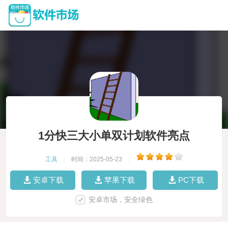
1分快三大小单双计划软件亮点
工具
|
时间：2025-05-23
|
安卓下载
苹果下载
PC下载
安卓市场，安全绿色