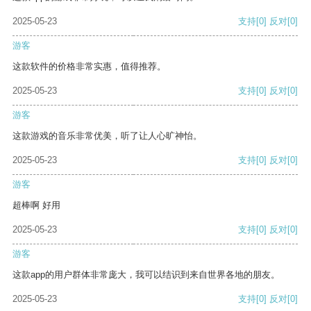
2025-05-23
支持
[0]
反对
[0]
游客
这款软件的价格非常实惠，值得推荐。
2025-05-23
支持
[0]
反对
[0]
游客
这款游戏的音乐非常优美，听了让人心旷神怡。
2025-05-23
支持
[0]
反对
[0]
游客
超棒啊 好用
2025-05-23
支持
[0]
反对
[0]
游客
这款app的用户群体非常庞大，我可以结识到来自世界各地的朋友。
2025-05-23
支持
[0]
反对
[0]