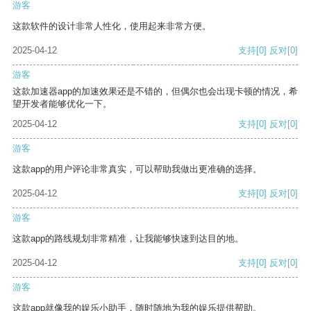
游客
这款软件的设计非常人性化，使用起来非常方便。
2025-04-12
支持
[0]
反对
[0]
游客
这款加速器app的加速效果还是不错的，但偶尔也会出现卡顿的情况，希
望开发者能够优化一下。
2025-04-12
支持
[0]
反对
[0]
游客
这款app的用户评论非常真实，可以帮助我做出更准确的选择。
2025-04-12
支持
[0]
反对
[0]
游客
这款app的路线规划非常精准，让我能够快速到达目的地。
2025-04-12
支持
[0]
反对
[0]
游客
这款app就像我的娱乐小助手，随时随地为我的娱乐提供帮助。