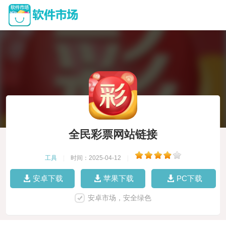
全民彩票网站链接
工具
|
时间：2025-04-12
|
安卓下载
苹果下载
PC下载
安卓市场，安全绿色