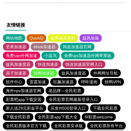
友情链接
网站地图
QuickQ
旋风加速度器
旋风加速
坚果加速器
tiktok加速器
狗急加速器官网
免费vqn外网加速
小蓝鸟
免费vps加速器外网苹果版
旋风加速度器
快连加速器
快连加速器官网入口
原子加速器
快鸭加速器
旋风加速度器
外网网址导航
软件中心
雷霆加速
狂飙加速器
哔咔漫画
快鸭VPN
海外npv加速器官网
老品牌—全民彩票
彩票吧app下载安装
全民彩票官网最新登录入口
新人送29元彩金平台
乐发III500登录入口
下载全民彩票
下载全民彩票
全民彩票app下载大全
6f彩票welcome
全民彩票版本官方下载
全民彩票安卓版
全民彩票所有平台