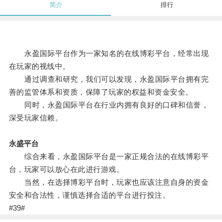
简介
排行
永盈国际平台作为一家知名的在线博彩平台，经常出现
在玩家的视线中。
通过调查和研究，我们可以发现，永盈国际平台拥有完
善的监管体系和资质，保障了玩家的权益和资金安全。
同时，永盈国际平台在行业内拥有良好的口碑和信誉，
深受玩家信赖。
永盛平台
综合来看，永盈国际平台是一家正规合法的在线博彩平
台，玩家可以放心在此进行游戏。
当然，在选择博彩平台时，玩家也应该注意自身的资金
安全和合法性，谨慎选择合适的平台进行投注。
#39#