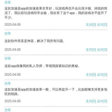
游客
这款加速器app的加速效果非常好，玩游戏再也不会出现卡顿、掉线的情
况了。我以前玩游戏经常会输，现在有了这个app，我的游戏水平提升了
不少。
2025-04-08
支持
[0]
反对
[0]
游客
这款软件简直是神器，解决了我所有问题。
2025-04-08
支持
[0]
反对
[0]
游客
这款app就像我的私人导师，带领我探索知识的奥秘。
2025-04-08
支持
[0]
反对
[0]
游客
这款加速器app的加速效果一般，可以再提升一下，比如能够支持更多地
区的线路。
2025-04-08
支持
[0]
反对
[0]
游客