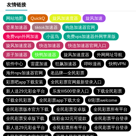
友情链接
网站地图
QuickQ
旋风加速度器
旋风加速
坚果加速器
tiktok加速器
狗急加速器官网
免费vqn外网加速
小蓝鸟
免费vps加速器外网苹果版
旋风加速度器
快连加速器
快连加速器官网入口
原子加速器
快鸭加速器
旋风加速度器
外网网址导航
软件中心
雷霆加速
狂飙加速器
哔咔漫画
快鸭VPN
海外npv加速器官网
老品牌—全民彩票
彩票吧app下载安装
全民彩票官网最新登录入口
新人送29元彩金平台
乐发III500登录入口
下载全民彩票
下载全民彩票
全民彩票app下载大全
6f彩票welcome
全民彩票版本官方下载
全民彩票安卓版
全民彩票所有平台
全民彩票安卓版下载
送彩金32元可提款
全民彩票平台登录
新人送29元彩金平台
全民彩票所有平台
全民彩票平台登录