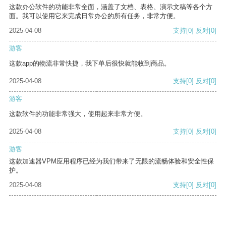
这款办公软件的功能非常全面，涵盖了文档、表格、演示文稿等各个方
面。我可以使用它来完成日常办公的所有任务，非常方便。
2025-04-08
支持
[0]
反对
[0]
游客
这款app的物流非常快捷，我下单后很快就能收到商品。
2025-04-08
支持
[0]
反对
[0]
游客
这款软件的功能非常强大，使用起来非常方便。
2025-04-08
支持
[0]
反对
[0]
游客
这款加速器VPM应用程序已经为我们带来了无限的流畅体验和安全性保
护。
2025-04-08
支持
[0]
反对
[0]