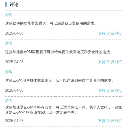
评论
游客
这款软件的功能非常强大，可以满足我日常使用的需求。
2025-04-08
支持
[0]
反对
[0]
游客
这款加速器VPM应用程序可以给你提供最高速度和安全性的连接。
2025-04-08
支持
[0]
反对
[0]
游客
这款app的用户群体非常庞大，我可以结识到来自世界各地的朋友。
2025-04-08
支持
[0]
反对
[0]
游客
这款加速器app的价格有点贵，可以适当降低一些。我个人觉得，一款加
速器app的价格应该在50元以下才比较合理。
2025-04-08
支持
[0]
反对
[0]