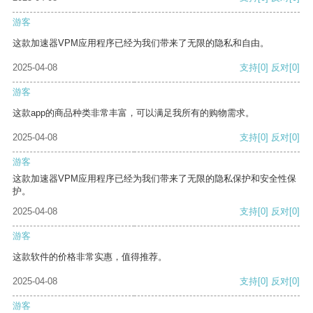
游客
这款加速器VPM应用程序已经为我们带来了无限的隐私和自由。
2025-04-08
支持
[0]
反对
[0]
游客
这款app的商品种类非常丰富，可以满足我所有的购物需求。
2025-04-08
支持
[0]
反对
[0]
游客
这款加速器VPM应用程序已经为我们带来了无限的隐私保护和安全性保
护。
2025-04-08
支持
[0]
反对
[0]
游客
这款软件的价格非常实惠，值得推荐。
2025-04-08
支持
[0]
反对
[0]
游客