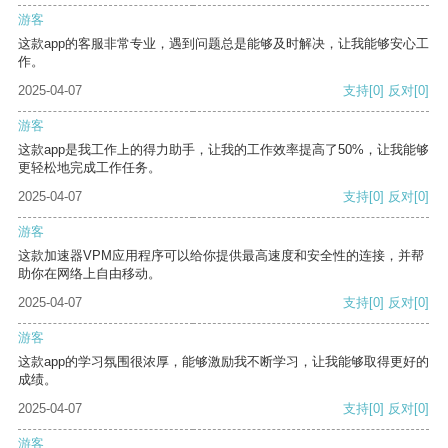
游客
这款app的客服非常专业，遇到问题总是能够及时解决，让我能够安心工
作。
2025-04-07
支持
[0]
反对
[0]
游客
这款app是我工作上的得力助手，让我的工作效率提高了50%，让我能够
更轻松地完成工作任务。
2025-04-07
支持
[0]
反对
[0]
游客
这款加速器VPM应用程序可以给你提供最高速度和安全性的连接，并帮
助你在网络上自由移动。
2025-04-07
支持
[0]
反对
[0]
游客
这款app的学习氛围很浓厚，能够激励我不断学习，让我能够取得更好的
成绩。
2025-04-07
支持
[0]
反对
[0]
游客